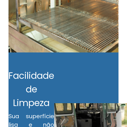
O 
al
r
co
e
ga
lo
pr
Facilidade
de
Limpeza
Sua superfície
lisa e não