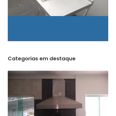
ga
s
pr
s
al
Categorias em destaque