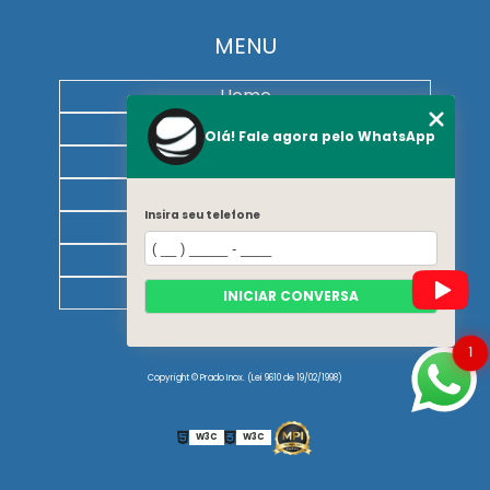
MENU
Home
Quem somos
Olá! Fale agora pelo WhatsApp
Galeria
Blog
Insira seu telefone
Contato
Categorias
Mapa do site
INICIAR CONVERSA
1
Copyright © Prado Inox. (Lei 9610 de 19/02/1998)
W3C
W3C