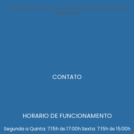
Av. Eng. Olávo Alaisio de Lima, 1000 (Antigo 256) - Vila Metalúrgica
Santo André SP
CONTATO
(11) 4107-7927
(11) 4107-7927
vendas@pradoinox.com
HORARIO DE FUNCIONAMENTO
Segunda a Quinta: 7:15h às 17:00h
Sexta: 7:15h às 15:00h